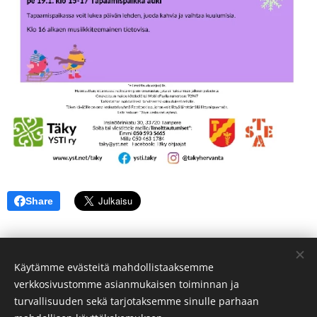
Share
Käytämme evästeitä mahdollistaaksemme
© 2026 Yhdessä Selviytymisen Tuki YSTI ry | Kaikki oikeudet
verkkosivustomme asianmukaisen toiminnan ja
pidätetään.
turvallisuuden sekä tarjotaksemme sinulle parhaan