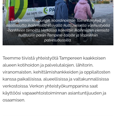
Tampereen kaupungin koordinoiman Toimintakykyä ja
osallisuutta ikäihmisille etsivällä kulttuurisella vanhustyöllä
-hankkeen tiimoilta Verkossa kokeiltiin ikäihmisten viemistä
kulttuurin pariin Tampere-talolle ja Vapriikkiin
palvelubussilla.
Teemme tiivistä yhteistyötä Tampereen kaakkoisen
alueen kotihoidon ja palvelutalojen, lähitorin,
viranomaisten, kehittämishankkeiden ja oppilaitosten
kanssa paikallisissa, alueellisissa ja valtakunnallisissa
verkostoissa. Verkon yhteistyökumppanina saat
käyttöösi vapaaehtoistoiminnan asiantuntijuuden ja
osaamisen.