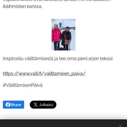
ikäihmisten kanssa.
Inspiroidu välittämisestä ja tee oma pieni arjen tekosi:
https://www.valli.fi/valittamisen_paiva/
#VälittämisenPäivä
Share