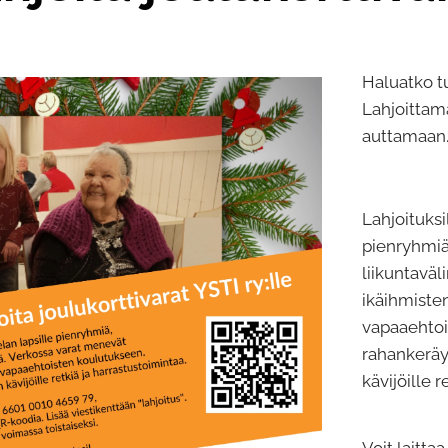
Haluatko t
Lahjoittama
auttamaan
Lahjoituksi
pienryhmiä,
liikuntaväl
ikäihmisten
vapaaehtoi
rahankeräy
kävijöille 