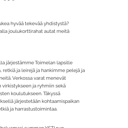
ukea hyvää tekevää yhdistystä?
lla joulukorttirahat autat meitä
.
lla järjestämme Toimelan lapsille
 retkiä ja leirejä ja hankimme pelejä ja
ineitä. Verkossa varat menevät
 virkistykseen ja ryhmiin sekä
sten koulutukseen. Täkyssä
ksellä järjestetään kohtaamispaikan
retkiä ja harrastustoimintaa.